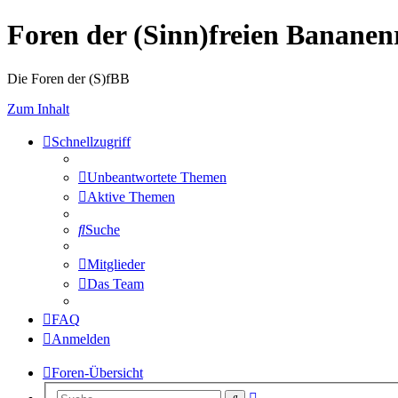
Foren der (Sinn)freien Banane
Die Foren der (S)fBB
Zum Inhalt
Schnellzugriff
Unbeantwortete Themen
Aktive Themen
Suche
Mitglieder
Das Team
FAQ
Anmelden
Foren-Übersicht
Erweiterte