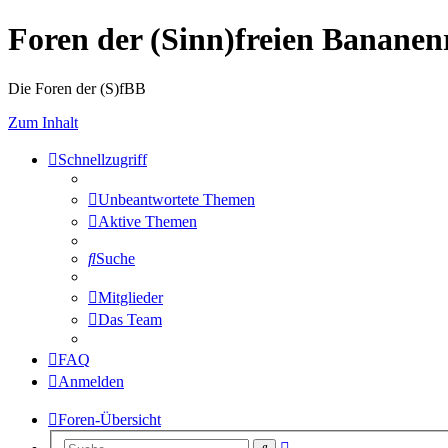
Foren der (Sinn)freien Banane
Die Foren der (S)fBB
Zum Inhalt
Schnellzugriff
Unbeantwortete Themen
Aktive Themen
Suche
Mitglieder
Das Team
FAQ
Anmelden
Foren-Übersicht
Erweiterte